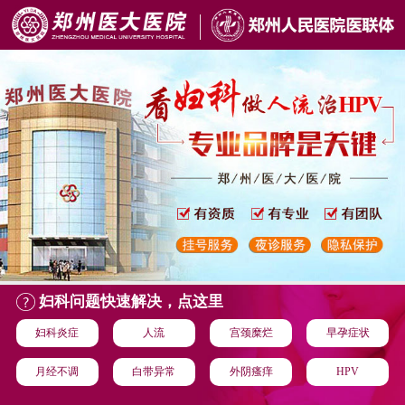
妇科问题快速解决，点这里
妇科炎症
人流
宫颈糜烂
早孕症状
月经不调
白带异常
外阴瘙痒
HPV